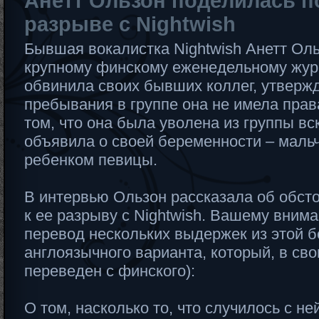
Анетт Ользон поделилась п
разрыве с Nightwish
Бывшая вокалистка Nightwish Анетт Ол
крупному финскому еженедельному жур
обвинила своих бывших коллег, утвержд
пребывания в группе она не имела права
том, что она была уволена из группы вск
объявила о своей беременности – мальч
ребенком певицы.
В интервью Ользон рассказала об обсто
к ее разрыву с Nightwish. Вашему вним
перевод нескольких выдержек из этой 
англоязычного варианта, который, в св
переведен с финского):
О том, насколько то, что случилось с ней