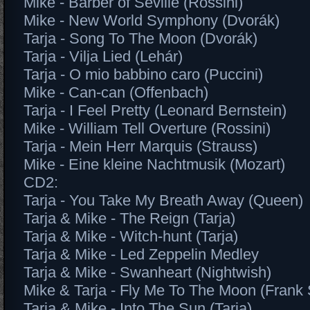
Mike - Barber of Seville (Rossini)
Mike - New World Symphony (Dvorák)
Tarja - Song To The Moon (Dvorák)
Tarja - Vilja Lied (Lehár)
Tarja - O mio babbino caro (Puccini)
Mike - Can-can (Offenbach)
Tarja - I Feel Pretty (Leonard Bernstein)
Mike - William Tell Overture (Rossini)
Tarja - Mein Herr Marquis (Strauss)
Mike - Eine kleine Nachtmusik (Mozart)
CD2:
Tarja - You Take My Breath Away (Queen)
Tarja & Mike - The Reign (Tarja)
Tarja & Mike - Witch-hunt (Tarja)
Tarja & Mike - Led Zeppelin Medley
Tarja & Mike - Swanheart (Nightwish)
Mike & Tarja - Fly Me To The Moon (Frank 
Tarja & Mike - Into The Sun (Tarja)