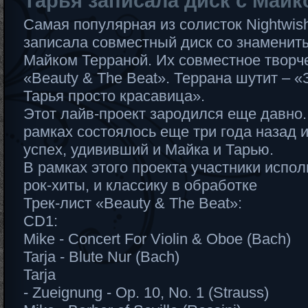
Тарья записала диск с Май
Самая популярная из солисток Nightwis
записала совместный диск со знамени
Майком Терраной. Их совместное творч
«Beauty & The Beat». Террана шутит – «З
Тарья просто красавица».
Этот лайв-проект зародился еще давно.
рамках состоялось еще три года назад
успех, удививший и Майка и Тарью.
В рамках этого проекта участники исп
рок-хиты, и классику в обработке
Трек-лист «Beauty & The Beat»:
CD1:
Mike - Concert For Violin & Oboe (Bach)
Tarja - Blute Nur (Bach)
Tarja
- Zueignung - Op. 10, No. 1 (Strauss)