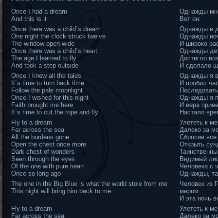
Once I had a dream
Однажды мне
And this is it
Вот он:
Once there was a child`s dream
Однажды в д
One night the clock struck twelve
Однажды ноч
The window open wide
И широко ра
Once there was a child`s heart
Однажды дет
The age I learned to fly
Достигло воз
And took a step outside
И сделало ш
Once I knew all the tales
Однажды я в
It`s time to turn back time
И пробил час
Follow the pale moonlight
Последовать
Once I wished for this night
Однажды я п
Faith brought me here
И вера прив
It`s time to cut the rope and fly
Настало врем
Fly to a dream
Улететь к ме
Far across the sea
Далеко за м
All the burdens gone
Сбросив всё
Open the chest once more
Открыть сунд
Dark chest of wonders
Таинственны
Seen through the eyes
Видимый ли
Of the one with pure heart
Человека с 
Once so long ago
Однажды, так
The one in the Big Blue is what the world stole from me
Человек из 
This night will bring him back to me
миром.
И эта ночь в
Fly to a dream
Улететь к ме
Far across the sea
Далеко за м