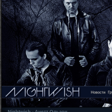
Новости
Гр
Nightwish - Анетт Ользон