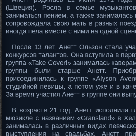
(Швеция). Росла в семье музыканто
заниматься пением, а также занималась 
сопровождала свою мать в разных поезд
иногда пела вместе с ними на одной сцен
После 13 лет, Анетт Ользон стала уч
конкурсов талантов. Она вступила в перв
группа «Take Cover!» занималась кавера
группы были старше Анетт. Приоб
присоединилась к группе «Alyson Aven
студийной певицы, а потом уже и в каче
За время участия Анетт в группе они вып
В возрасте 21 год, Анетт исполнила г
мюзикле с названием «Gransland» в Хел
занималась в различных видах певческо
выступления на свадьбах. Анетт приз