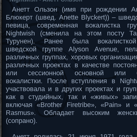
Анетт Ользон (имя при рождении А
Блюкерт (швед. Anette Blyckert)) – швед
певица, современная вокалистка гр
Nightwish (сменила на этом посту Т
Турунен). Ранее была вокалистко
шведской группе Alyson Avenue, пе
различных группах, хоровых организаци
различных проектах в качестве постоя
или сессионной основной или б
вокалистки. После вступления в Night
участвовала и в других проектах и груп
как в студийных, так и «живых» запи
включая «Brother Firetribe», «Pain» и 
Rasmus». Обладает высоким женск
(сопрано).
Анетт родилась 21 июня 1971 года 