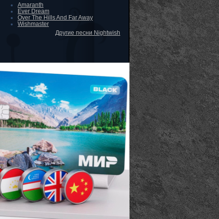
Amaranth
Ever Dream
Over The Hills And Far Away
Wishmaster
Другие песни Nightwish