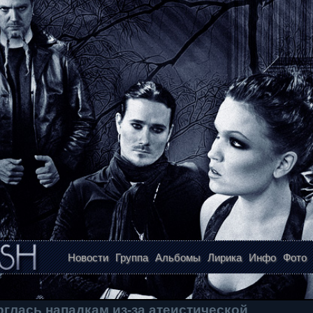
Новости
Группа
Альбомы
Лирика
Инфо
Фото
рглась нападкам из-за атеистической