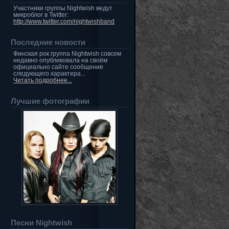
Участники группы Nightwish ведут
микроблог в Twitter:
http://www.twitter.com/nightwishband
Последние новости
Финская рок группа Nightwish совсем
недавно опубликовала на своём
официально сайте сообщение
следующего характера...
Читать подробнее...
Лучшие фотографии
Песни Nightwish