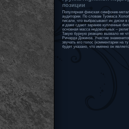
позиции
Популярная финская симфоник-метал
аудитории. По словам Туомаса Холоп
писали, что выбрасывают их диски в 
и даже сдают заранее купленные бил
основная масса недовольных – рели
Такую бурную реакцию вызвало не что
Ричарда Докинза. Участие знаменитог
звучать его голос (комментарии на ту
будет указано, что именно он являет