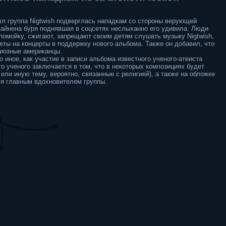
л группа Nigtwish подверглась нападкам со стороны верующей
айнена буря поднявшая в соцсетях неслыханно его удивила. Люди
помойку, сжигают, запрещают своим детям слушать музыку Nigtwish,
еты на концерты в поддержку нового альбома. Также он добавил, что
гиозные американцы.
 иное, как участие в записи альбома известного ученого-атеиста
о ученого заключается в том, что в некоторых композициях будет
 или иную тему, вероятно, связанные с религией), а также на обложке
ся главным вдохновителем группы.