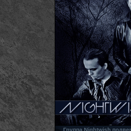
Группа Nightwish подве