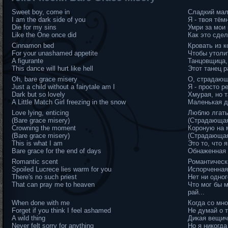
Sweet boy, come in
Сладкий мал
I am the dark side of you
Я - твоя тём
Die for my sins
Умри за мои 
Like the One once did
Как это сде
Cinnamon bed
Кровать из 
For your unashamed appetite
Чтобы утоли
A figurante
Танцовщица,
This dance will hurt like hell
Этот танец р
Oh, bare grace misery
О, страдающ
Just a child without a fairytale am I
Я - просто р
Dark but so lovely
Хмурая, но т
A Little Match Girl freezing in the snow
Маленькая де
Love lying, enticing
Люблю лгать
(Bare grace misery)
(Страдающая
Crowning the moment
Короную на 
(Bare grace misery)
(Страдающая
This is what I am
Это то, что я
Bare grace for the end of days
Обнаженная 
Romantic scent
Романтическ
Spoiled Lucrece lies warm for you
Испорченная
There's no such priest
Нет ни одно
That can pray me to heaven
Что мог бы 
рай...
When done with me
Когда со мно
Forget if you think I feel ashamed
Не думай о т
A wild thing
Дикая вещич
Never felt sorry for anything
Но я никогда